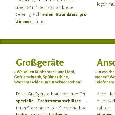
legen mü
2
über 125 m
: sechs Stromkreise
Oder: gleich
einen Stromkreis pro
Zimmer
planen.
Großgeräte
Ansc
»
Wo sollen Kühlschrank und Herd,
»
In welche
Gefrierschrank, Spülmaschine,
stehen? Wo
Waschmaschine und Trockner stehen?
Telefonans
Diese Großgeräte brauchen zum Teil
Auch Ki
spezielle Drehstromanschlüsse
–
entwicke
ihren Standort sollten Sie deshalb so
sollten
früh
wie möglich
festlegen
.
eigen