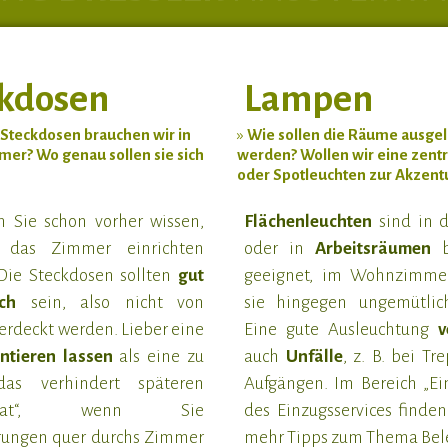
ckdosen
Lampen
 Steckdosen brauchen wir in
»
Wie sollen die Räume ausgel
er? Wo genau sollen sie sich
werden? Wollen wir eine zent
oder Spotleuchten zur Akzent
n Sie schon vorher wissen,
Flächenleuchten
sind in 
 das Zimmer einrichten
oder in
Arbeitsräumen
b
Die Steckdosen sollten
gut
geeignet, im Wohnzimme
ch
sein, also nicht von
sie hingegen ungemütlic
rdeckt werden. Lieber eine
Eine gute Ausleuchtung
ve
tieren lassen
als eine zu
auch
Unfälle
, z. B. bei T
das verhindert späteren
Aufgängen. Im Bereich „Ei
lsalat“, wenn Sie
des Einzugsservices finde
rungen quer durchs Zimmer
mehr Tipps zum Thema Bel