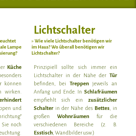
Lichtschalter
euchtet
»
Wie viele Lichtschalter benötigen wir
rale Lampe
im Haus? Wo überall benötigen wir
uierung?
Lichtschalter?
der
Küche
Prinzipiell sollte sich immer ein
esonders
Lichtschalter in der Nähe der
Tür
r können
befinden, bei
Treppen
jeweils an
h wirken.
Anfang und Ende. In
Schlafräumen
rhindert
empfiehlt sich ein
zusätzlicher
reppen und
Schalter
in der Nähe des
Bettes
, in
nrichtung“
großen
Wohnräumen
für die
n Sie noch
verschiedenen Bereiche (z. B.
euchtung.
Esstisch
, Wandbilder usw.)