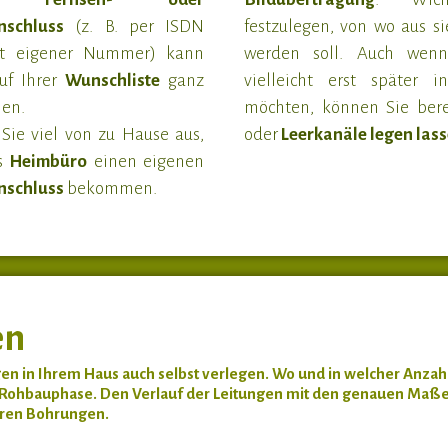
nschluss
(z. B. per ISDN
festzulegen, von wo aus s
it eigener Nummer) kann
werden soll. Auch wenn
auf Ihrer
Wunschliste
ganz
vielleicht erst später in
hen.
möchten, können Sie bere
Sie viel von zu Hause aus,
oder
Leerkanäle legen las
as
Heimbüro
einen eigenen
nschluss
bekommen.
en
gen in Ihrem Haus auch selbst verlegen. Wo und in welcher Anzahl 
 Rohbauphase. Den Verlauf der Leitungen mit den genauen Maßen 
eren Bohrungen.