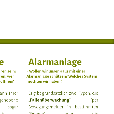
e
Alarmanlage
ören sein?
»
Wollen wir unser Haus mit einer
sen, wer
Alarmanlage schützen? Welches System
h öffnen?
möchten wir haben?
ann Ihrer
Es gibt grundsätzlich zwei Typen: die
ehobene
„
Fallenüberwachung
“ (per
 sogar
Bewegungsmelder in bestimmten
tig ist
Räumen) oder die