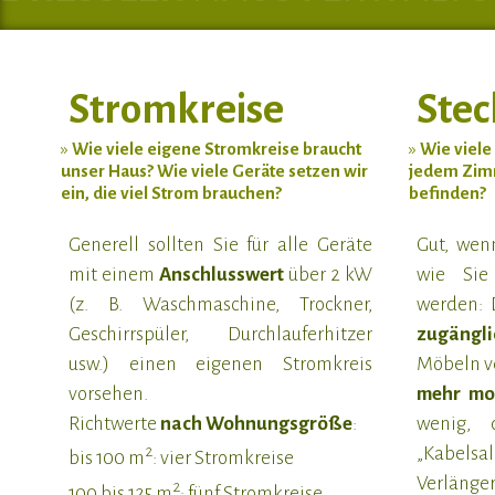
Stromkreise
Ste
»
Wie viele eigene Stromkreise braucht
»
Wie viele
unser Haus? Wie viele Geräte setzen wir
jedem Zimm
ein, die viel Strom brauchen?
befinden?
Generell sollten Sie für alle Geräte
Gut, wen
mit einem
Anschlusswert
über 2 kW
wie Sie
(z. B. Waschmaschine, Trockner,
werden: 
Geschirrspüler, Durchlauferhitzer
zugängli
usw.) einen eigenen Stromkreis
Möbeln ve
vorsehen.
mehr mon
Richtwerte
nach Wohnungsgröße
:
wenig, 
2
„Kabe
bis 100 m
: vier Stromkreise
Verlänge
2
100 bis 125 m
: fünf Stromkreise