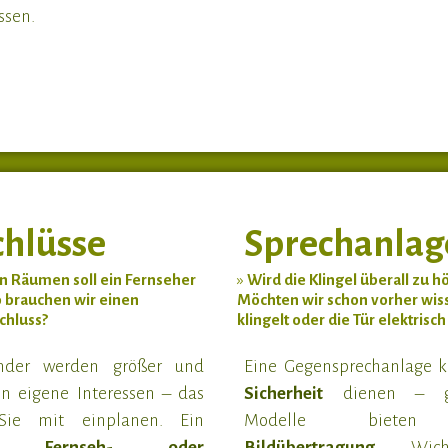
ssen.
hlüsse
Sprechanlag
n Räumen soll ein Fernseher
»
Wird die Klingel überall zu h
 brauchen wir einen
Möchten wir schon vorher wis
chluss?
klingelt oder die Tür elektrisc
nder werden größer und
Eine Gegensprechanlage k
ln eigene Interessen – das
Sicherheit
dienen – g
 Sie mit einplanen. Ein
Modelle bieten
er Fernseh- oder
Bildübertragung
. Wich