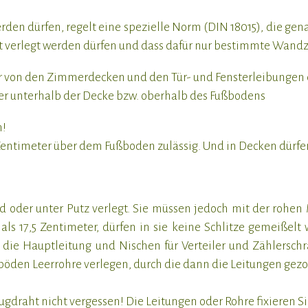
den dürfen, regelt eine spezielle Norm (DIN 18015), die gena
 verlegt werden dürfen und dass dafür nur bestimmte Wandzo
er von den Zimmerdecken und den Tür- und Fensterleibungen 
ter unterhalb der Decke bzw. oberhalb des Fußbodens
n!
 Zentimeter über dem Fußboden zulässig. Und in Decken dürf
oder unter Putz verlegt. Sie müssen jedoch mit der rohen M
s 17,5 Zentimeter, dürfen in sie keine Schlitze gemeißelt 
 die Hauptleitung und Nischen für Verteiler und Zählerschr
öden Leerrohre verlegen, durch die dann die Leitungen gez
gdraht nicht vergessen! Die Leitungen oder Rohre fixieren S